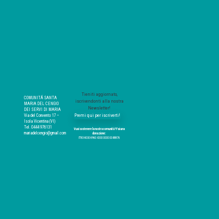
Tieniti aggiornato,
COMUNITÁ SANTA
iscrivendonti alla nostra
MARIA DEL CENGIO
Newsletter!
DEI SERVI DI MARIA
Premi qui per iscriverti!
Via del Convento 17 –
Isola Vicentina (VI)
Tel. 0444 976131
Vuoi sostenere la nostra comunità? Fai una
mariadelcengio@gmail.com
donazione:
IT83 H030 6960 4330 0000 0048876