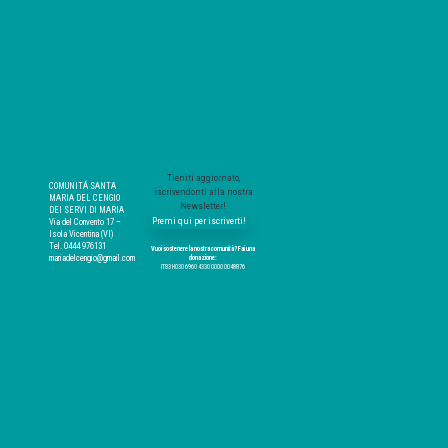
Tieniti aggiornato,
COMUNITÁ SANTA
iscrivendonti alla nostra
MARIA DEL CENGIO
Newsletter!
DEI SERVI DI MARIA
Premi qui per iscriverti!
Via del Convento 17 –
Isola Vicentina (VI)
Tel. 0444 976131
Vuoi sostenere la nostra comunità? Fai una
mariadelcengio@gmail.com
donazione:
IT83 H030 6960 4330 0000 0048876