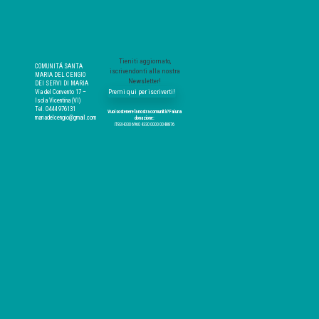
Tieniti aggiornato,
COMUNITÁ SANTA
iscrivendonti alla nostra
MARIA DEL CENGIO
Newsletter!
DEI SERVI DI MARIA
Premi qui per iscriverti!
Via del Convento 17 –
Isola Vicentina (VI)
Tel. 0444 976131
Vuoi sostenere la nostra comunità? Fai una
mariadelcengio@gmail.com
donazione:
IT83 H030 6960 4330 0000 0048876