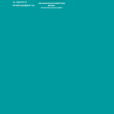
Tel. 0444 976131
Vuoi sostenere la nostra comunità? Fai una
mariadelcengio@gmail.com
donazione:
IT83 H030 6960 4330 0000 0048876