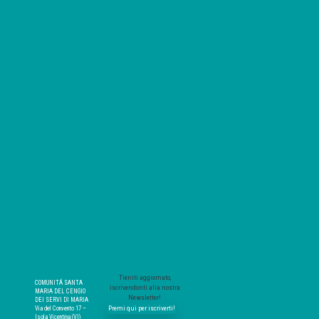
Tieniti aggiornato,
COMUNITÁ SANTA
iscrivendonti alla nostra
MARIA DEL CENGIO
Newsletter!
DEI SERVI DI MARIA
Premi qui per iscriverti!
Via del Convento 17 –
Isola Vicentina (VI)