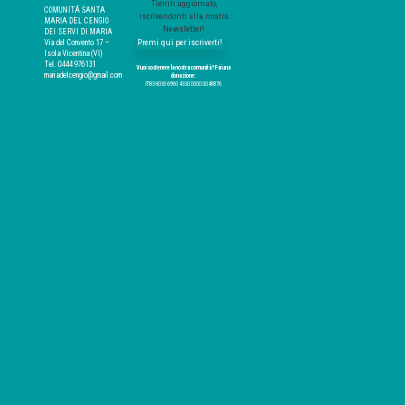
Tieniti aggiornato,
COMUNITÁ SANTA
iscrivendonti alla nostra
MARIA DEL CENGIO
Newsletter!
DEI SERVI DI MARIA
Premi qui per iscriverti!
Via del Convento 17 –
Isola Vicentina (VI)
Tel. 0444 976131
Vuoi sostenere la nostra comunità? Fai una
mariadelcengio@gmail.com
donazione:
IT83 H030 6960 4330 0000 0048876