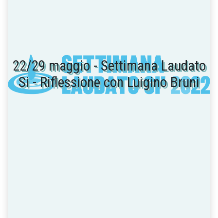
22/29 maggio - Settimana Laudato
Si - Riflessione con Luigino Bruni