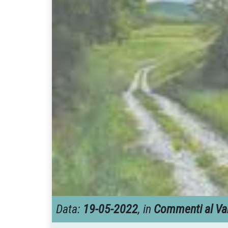
Data:
19-05-2022
, in
Commenti al Va