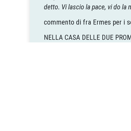
detto. Vi lascio la pace, vi do la
commento di fra Ermes per i s
NELLA CASA DELLE DUE PRO
Il primo posto nel Vangelo non
accolta e incarnata con ogni f
promesse: lo Spirito e la pace.
Se uno mi ama. Per la prima vo
mondo uma­no: l'amore. Se mi 
si fa con le parole dell’amato.
storia d'amore con Dio, di Paro