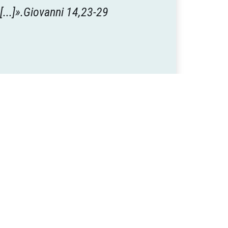
 [...]».Giovanni 14,23-29
toria d'amore con Dio,
Parola
are casa per le sue due
mportante e di­rompente del
mia parola, esattamente come
le, ma alla fede, che è una
.