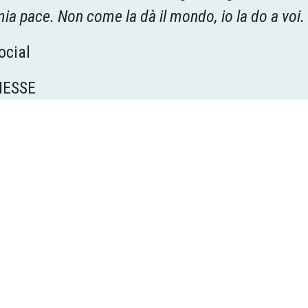
 mia pace. Non come la dà il mondo, io la do a voi.
ocial
MESSE
 spetta alla morale, ma alla fede, che è una s
ibra del corpo.
Lui mi chiede soltanto di divent
lta Gesù ri­vendica per sé il senti­mento più i
ami, osserverai, comprenderai, assorbirai la 
Il primo posto nel Vangelo non spetta alla mora
la accolta e incarnata con ogni fibra del corpo