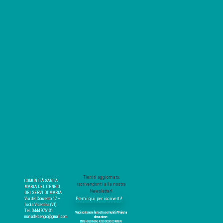
Tieniti aggiornato,
COMUNITÁ SANTA
iscrivendonti alla nostra
MARIA DEL CENGIO
Newsletter!
DEI SERVI DI MARIA
Premi qui per iscriverti!
Via del Convento 17 –
Isola Vicentina (VI)
Tel. 0444 976131
Vuoi sostenere la nostra comunità? Fai una
mariadelcengio@gmail.com
donazione:
IT83 H030 6960 4330 0000 0048876