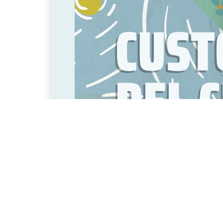
Il 2 dicembre un incontro con s
Sociale e del Lavoro
La crisi ecologica che stiamo 