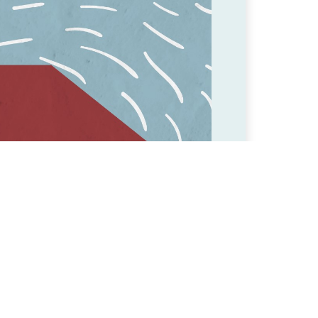
i Sentieri e dalla Pastorale
ale tutti sono chiamati: singoli