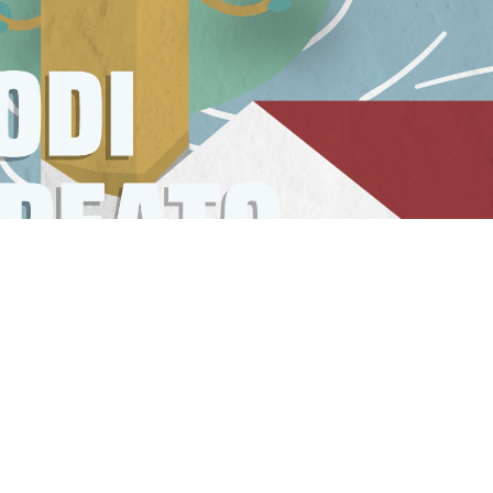
uor Alessandra Smerilli, invitata dalla Casa de
vivendo richiede un profondo atto di cura
al qu