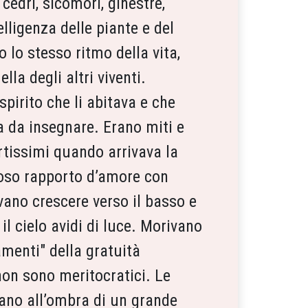
 cedri, sicomori, ginestre,
lligenza delle piante e del
 lo stesso ritmo della vita,
la degli altri viventi.
spirito che li abitava e che
a da insegnare. Erano miti e
rtissimi quando arrivava la
ioso rapporto d’amore con
evano crescere verso il basso e
il cielo avidi di luce. Morivano
amenti" della gratuità
 non sono meritocratici. Le
evano all’ombra di un grande