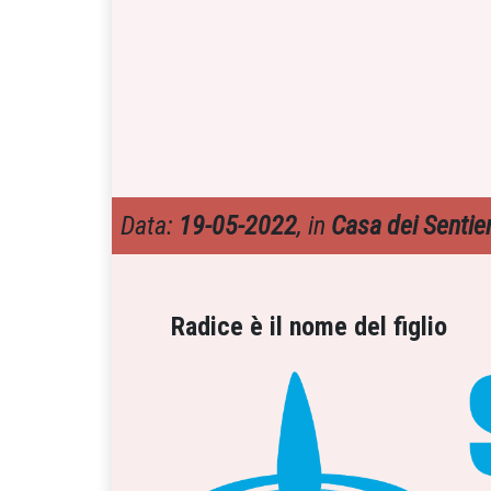
Data:
19-05-2022
, in
Casa dei Sentier
Radice è il nome del figlio