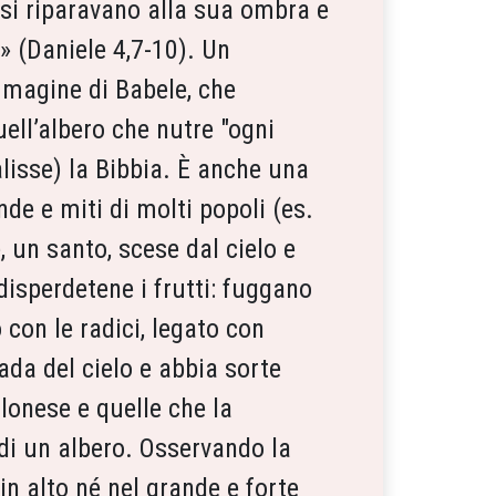
 si riparavano alla sua ombra e
e» (Daniele 4,7-10). Un
immagine di Babele, che
uell’albero che nutre "ogni
alisse) la Bibbia. È anche una
nde e miti di molti popoli (es.
, un santo, scese dal cielo e
 disperdetene i frutti: fuggano
o con le radici, legato con
ada del cielo e abbia sorte
lonese e quelle che la
 di un albero. Osservando la
in alto né nel grande e forte