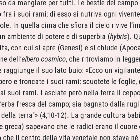
esso da mangiare per tutti. Le bestie del campo
 fra i suoi rami; di esso si nutriva ogni vivent
le. In quella cima che sfiora il cielo rivive l’
un ambiente di potere e di superbia (
hybris
). Q
 vita, con cui si apre (Genesi) e si chiude (Apoc
ne dell’
albero cosmico
, che ritroviamo in legge
e raggiunge il suo lato buio: «Ecco un vigilante
lbero e troncate i suoi rami: scuotete le foglie,
 dai suoi rami. Lasciate però nella terra il cepp
l’erba fresca del campo; sia bagnato dalla rugi
della terra"» (4,10-12). La grande cultura babi
e greca) sapevano che le radici erano il cuore
o che il centro della vita vegetale non stava né 