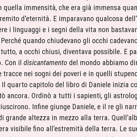
 in quella immensità, che era già immensa qua
emito d’eternità. E imparavano qualcosa dell’i
 i linguaggi e i segni della vita non bastavan
Perché quando chiudevano gli occhi cadevano i 
 e tutto, a occhi chiusi, diventava possibile. E 
o. Con il
disicantamento
del mondo abbiamo di
 tracce nei sogni dei poveri e in quelli stupe
Il quarto capitolo del libro di Daniele inizia c
ancora. Ordinò a tutti i sapienti, gli astrolog
iuscirono. Infine giunge Daniele, e il re gli nar
 grande altezza in mezzo alla terra. Quell’alb
a visibile fino all’estremità della terra. Le su