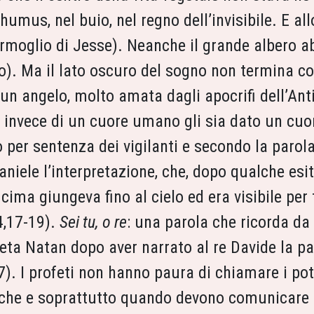
umus, nel buio, nel regno dell’invisibile. E all
moglio di Jesse). Neanche il grande albero ab
o). Ma il lato oscuro del sogno non termina con
d un angelo, molto amata dagli apocrifi dell’A
e invece di un cuore umano gli sia dato un cuor
o per sentenza dei vigilanti e secondo la parola
aniele l’interpretazione, che, dopo qualche esit
 cima giungeva fino al cielo ed era visibile per t
4,17-19).
Sei tu, o re
: una parola che ricorda da
ta Natan dopo aver narrato al re Davide la par
7). I profeti non hanno paura di chiamare i pot
che e soprattutto quando devono comunicare un