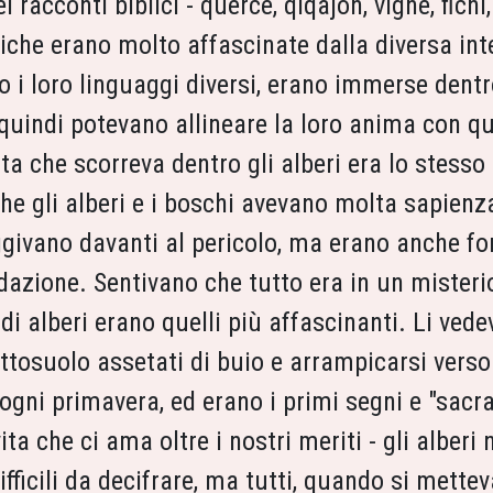
 racconti biblici - querce, qiqajon, vigne, fichi,
tiche erano molto affascinate dalla diversa inte
i loro linguaggi diversi, erano immerse dentro
uindi potevano allineare la loro anima con quel
ita che scorreva dentro gli alberi era lo stesso 
e gli alberi e i boschi avevano molta sapienz
ggivano davanti al pericolo, ma erano anche fo
ndazione. Sentivano che tutto era in un mister
ndi alberi erano quelli più affascinanti. Li ved
ottosuolo assetati di buio e arrampicarsi verso 
ogni primavera, ed erano i primi segni e "sacr
ta che ci ama oltre i nostri meriti - gli alberi
ifficili da decifrare, ma tutti, quando si mett